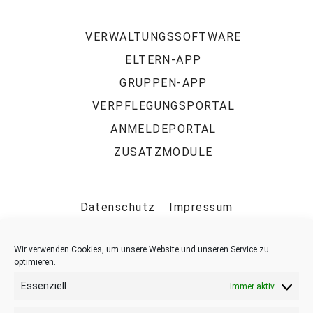
VERWALTUNGSSOFTWARE
ELTERN-APP
GRUPPEN-APP
VERPFLEGUNGSPORTAL
ANMELDEPORTAL
ZUSATZMODULE
Datenschutz
Impressum
Bewirb dich für einen Job über:
www.bms-karriere.de
Wir verwenden Cookies, um unsere Website und unseren Service zu
optimieren.
www.bms-consulting.de
Essenziell
BMS Consulting GmbH, Fürstenwall 172, 40217 Düsseldorf
Immer aktiv
Google Maps (externe Verlinkung)